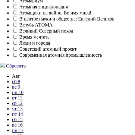
Атомариум
Атомная энциклопедия
Атомщики на войне. Во имя мира!
В центре науки и общества: Евгений Велихов
Вглубь АТОМА
Великий Северный поход
Время мечтать
Люди и города
Советский атомный проект
Современная атомная промышленность
Сбросить
Авг
сб
8
вс
9
пн
10
вт
11
ср
12
чт
13
пт
14
сб
15
вс
16
пн
17