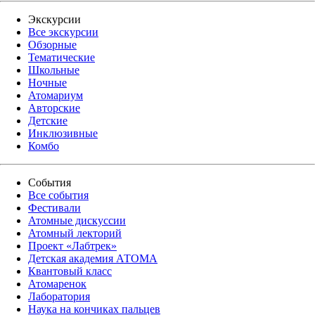
Экскурсии
Все экскурсии
Обзорные
Тематические
Школьные
Ночные
Атомариум
Авторские
Детские
Инклюзивные
Комбо
События
Все события
Фестивали
Атомные дискуссии
Атомный лекторий
Проект «Лабтрек»
Детская академия АТОМА
Квантовый класс
Атомаренок
Лаборатория
Наука на кончиках пальцев