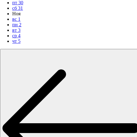
пт
30
сб
31
Ноя
вс
1
пн
2
вт
3
ср
4
чт
5