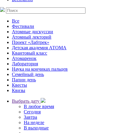
Все
Фестивали
Атомные дискуссии
Атомный лекторий
Проект «Лабтрек»
Детская академия АТОМА
Квантовый класс
Атомаренок
Лаборатория
Наука на кончиках пальцев
Семейный день
Папин день
Квесты
Квизы
Выбрать дату
В любое время
Сегодня
Завтра
На неделе
В выходные