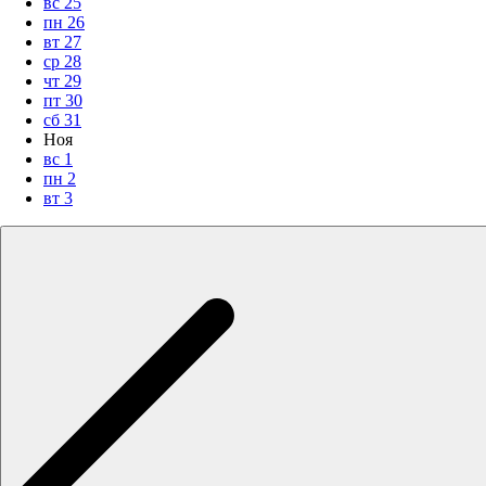
вс
25
пн
26
вт
27
ср
28
чт
29
пт
30
сб
31
Ноя
вс
1
пн
2
вт
3