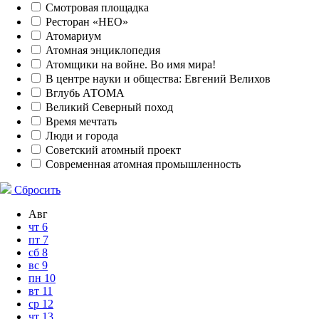
Смотровая площадка
Ресторан «НЕО»
Атомариум
Атомная энциклопедия
Атомщики на войне. Во имя мира!
В центре науки и общества: Евгений Велихов
Вглубь АТОМА
Великий Северный поход
Время мечтать
Люди и города
Советский атомный проект
Современная атомная промышленность
Сбросить
Авг
чт
6
пт
7
сб
8
вс
9
пн
10
вт
11
ср
12
чт
13