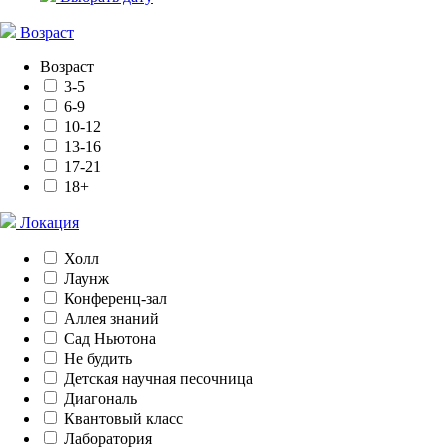
Возраст
Возраст
3-5
6-9
10-12
13-16
17-21
18+
Локация
Холл
Лаунж
Конференц-зал
Аллея знаний
Сад Ньютона
Не будить
Детская научная песочница
Диагональ
Квантовый класс
Лаборатория