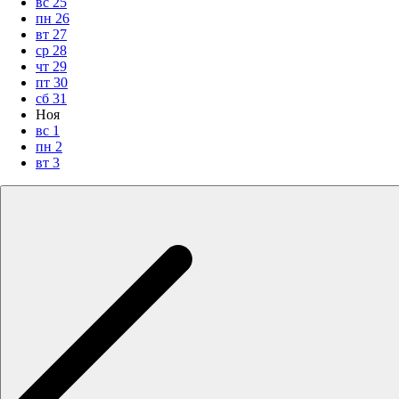
вс
25
пн
26
вт
27
ср
28
чт
29
пт
30
сб
31
Ноя
вс
1
пн
2
вт
3