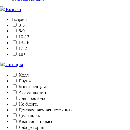
Возраст
Возраст
3-5
6-9
10-12
13-16
17-21
18+
Локация
Холл
Лаунж
Конференц-зал
Аллея знаний
Сад Ньютона
Не будить
Детская научная песочница
Диагональ
Квантовый класс
Лаборатория