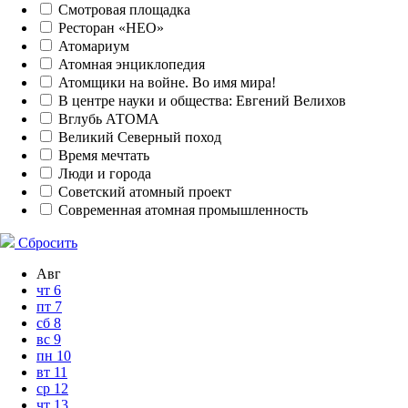
Смотровая площадка
Ресторан «НЕО»
Атомариум
Атомная энциклопедия
Атомщики на войне. Во имя мира!
В центре науки и общества: Евгений Велихов
Вглубь АТОМА
Великий Северный поход
Время мечтать
Люди и города
Советский атомный проект
Современная атомная промышленность
Сбросить
Авг
чт
6
пт
7
сб
8
вс
9
пн
10
вт
11
ср
12
чт
13