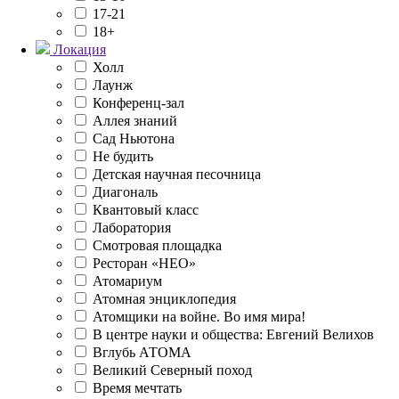
17-21
18+
Локация
Холл
Лаунж
Конференц-зал
Аллея знаний
Сад Ньютона
Не будить
Детская научная песочница
Диагональ
Квантовый класс
Лаборатория
Смотровая площадка
Ресторан «НЕО»
Атомариум
Атомная энциклопедия
Атомщики на войне. Во имя мира!
В центре науки и общества: Евгений Велихов
Вглубь АТОМА
Великий Северный поход
Время мечтать