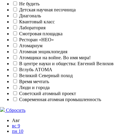
Не будить
Детская научная песочница
Диагональ
Квантовый класс
Лаборатория
Смотровая площадка
Ресторан «НЕО»
Атомариум
Атомная энциклопедия
Атомщики на войне. Во имя мира!
В центре науки и общества: Евгений Велихов
Вглубь АТОМА
Великий Северный поход
Время мечтать
Люди и города
Советский атомный проект
Современная атомная промышленность
Сбросить
Авг
вс
9
пн
10