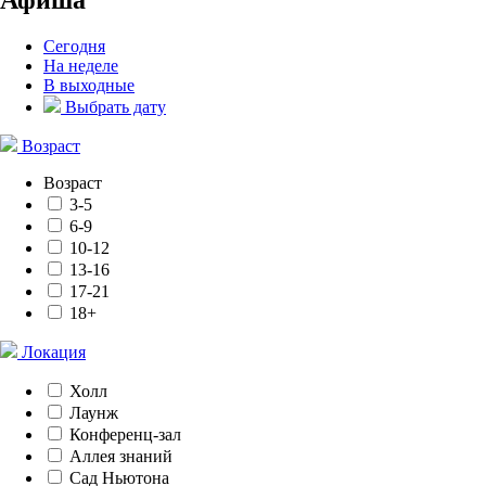
Сегодня
На неделе
В выходные
Выбрать дату
Возраст
Возраст
3-5
6-9
10-12
13-16
17-21
18+
Локация
Холл
Лаунж
Конференц-зал
Аллея знаний
Сад Ньютона