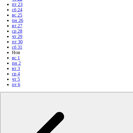
пт
23
сб
24
вс
25
пн
26
вт
27
ср
28
чт
29
пт
30
сб
31
Ноя
вс
1
пн
2
вт
3
ср
4
чт
5
пт
6