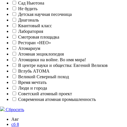
Сад Ньютона
Не будить
Детская научная песочница
Диагональ
Квантовый класс
Лаборатория
Смотровая площадка
Ресторан «НЕО»
Атомариум
Атомная энциклопедия
Атомщики на войне. Во имя мира!
В центре науки и общества: Евгений Велихов
Вглубь АТОМА
Великий Северный поход
Время мечтать
Люди и города
Советский атомный проект
Современная атомная промышленность
Сбросить
Авг
сб
8