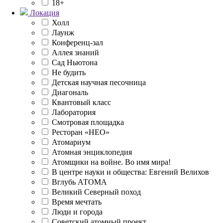
18+
Локация
Холл
Лаунж
Конференц-зал
Аллея знаний
Сад Ньютона
Не будить
Детская научная песочница
Диагональ
Квантовый класс
Лаборатория
Смотровая площадка
Ресторан «НЕО»
Атомариум
Атомная энциклопедия
Атомщики на войне. Во имя мира!
В центре науки и общества: Евгений Велихов
Вглубь АТОМА
Великий Северный поход
Время мечтать
Люди и города
Советский атомный проект