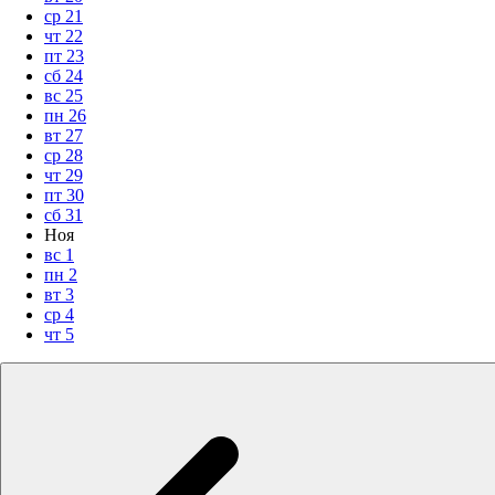
ср
21
чт
22
пт
23
сб
24
вс
25
пн
26
вт
27
ср
28
чт
29
пт
30
сб
31
Ноя
вс
1
пн
2
вт
3
ср
4
чт
5