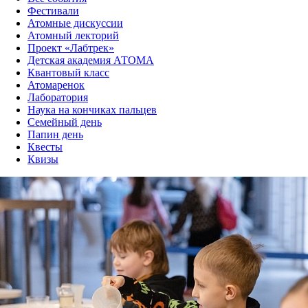
Фестивали
Атомные дискуссии
Атомный лекторий
Проект «Лабтрек»
Детская академия АТОМА
Квантовый класс
Атомаренок
Лаборатория
Наука на кончиках пальцев
Семейный день
Папин день
Квесты
Квизы