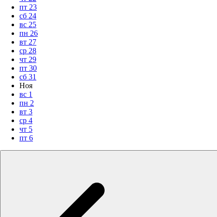
пт
23
сб
24
вс
25
пн
26
вт
27
ср
28
чт
29
пт
30
сб
31
Ноя
вс
1
пн
2
вт
3
ср
4
чт
5
пт
6