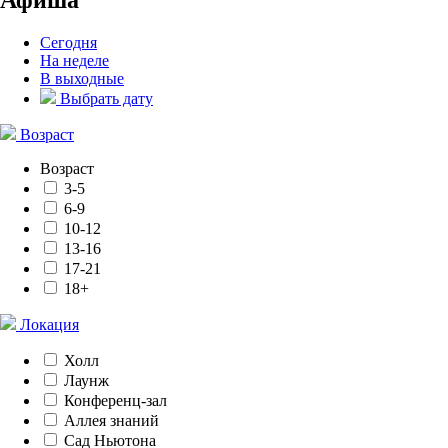
Сегодня
На неделе
В выходные
Выбрать дату
Возраст
Возраст
3-5
6-9
10-12
13-16
17-21
18+
Локация
Холл
Лаунж
Конференц-зал
Аллея знаний
Сад Ньютона