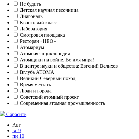
Не будить
Детская научная песочница
Диагональ
Квантовый класс
Лаборатория
Смотровая площадка
Ресторан «НЕО»
Атомариум
Атомная энциклопедия
Атомщики на войне. Во имя мира!
В центре науки и общества: Евгений Велихов
Вглубь АТОМА
Великий Северный поход
Время мечтать
Люди и города
Советский атомный проект
Современная атомная промышленность
Сбросить
Авг
вс
9
пн
10