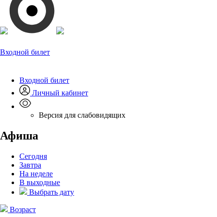
Входной билет
Входной билет
Личный кабинет
Версия для слабовидящих
Афиша
Сегодня
Завтра
На неделе
В выходные
Выбрать дату
Возраст