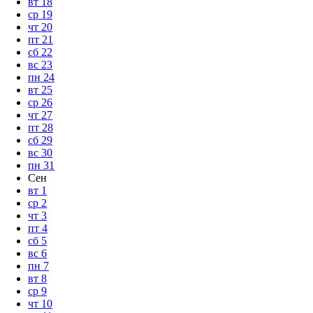
вт
18
ср
19
чт
20
пт
21
сб
22
вс
23
пн
24
вт
25
ср
26
чт
27
пт
28
сб
29
вс
30
пн
31
Сен
вт
1
ср
2
чт
3
пт
4
сб
5
вс
6
пн
7
вт
8
ср
9
чт
10