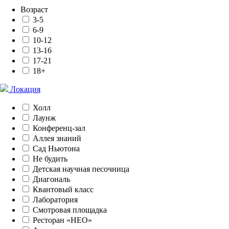
Возраст
3-5
6-9
10-12
13-16
17-21
18+
Локация
Холл
Лаунж
Конференц-зал
Аллея знаний
Сад Ньютона
Не будить
Детская научная песочница
Диагональ
Квантовый класс
Лаборатория
Смотровая площадка
Ресторан «НЕО»