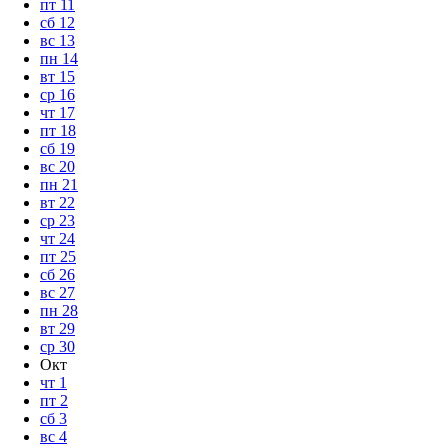
пт
11
сб
12
вс
13
пн
14
вт
15
ср
16
чт
17
пт
18
сб
19
вс
20
пн
21
вт
22
ср
23
чт
24
пт
25
сб
26
вс
27
пн
28
вт
29
ср
30
Окт
чт
1
пт
2
сб
3
вс
4