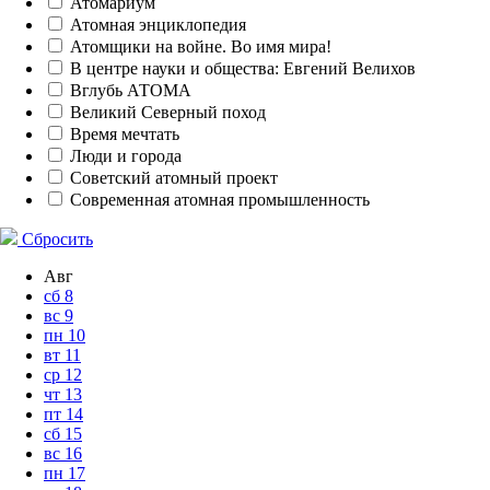
Атомариум
Атомная энциклопедия
Атомщики на войне. Во имя мира!
В центре науки и общества: Евгений Велихов
Вглубь АТОМА
Великий Северный поход
Время мечтать
Люди и города
Советский атомный проект
Современная атомная промышленность
Сбросить
Авг
сб
8
вс
9
пн
10
вт
11
ср
12
чт
13
пт
14
сб
15
вс
16
пн
17