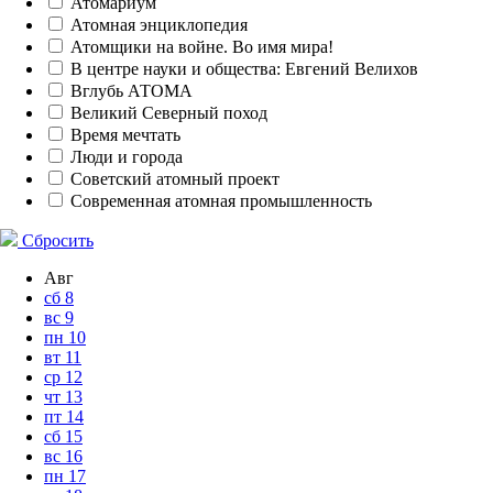
Атомариум
Атомная энциклопедия
Атомщики на войне. Во имя мира!
В центре науки и общества: Евгений Велихов
Вглубь АТОМА
Великий Северный поход
Время мечтать
Люди и города
Советский атомный проект
Современная атомная промышленность
Сбросить
Авг
сб
8
вс
9
пн
10
вт
11
ср
12
чт
13
пт
14
сб
15
вс
16
пн
17