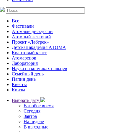
Все
Фестивали
Атомные дискуссии
Атомный лекторий
Проект «Лабтрек»
Детская академия АТОМА
Квантовый класс
Атомаренок
Лаборатория
Наука на кончиках пальцев
Семейный день
Папин день
Квесты
Квизы
Выбрать дату
В любое время
Сегодня
Завтра
На неделе
В выходные