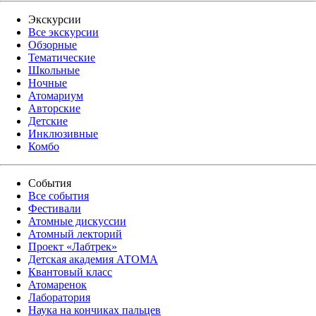
Экскурсии
Все экскурсии
Обзорные
Тематические
Школьные
Ночные
Атомариум
Авторские
Детские
Инклюзивные
Комбо
События
Все события
Фестивали
Атомные дискуссии
Атомный лекторий
Проект «Лабтрек»
Детская академия АТОМА
Квантовый класс
Атомаренок
Лаборатория
Наука на кончиках пальцев