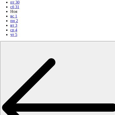
пт
30
сб
31
Ноя
вс
1
пн
2
вт
3
ср
4
чт
5