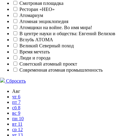
Смотровая площадка
Ресторан «НЕО»
Атомариум
Атомная энциклопедия
Атомщики на войне. Во имя мира!
В центре науки и общества: Евгений Велихов
Вглубь АТОМА
Великий Северный поход
Время мечтать
Люди и города
Советский атомный проект
Современная атомная промышленность
Сбросить
Авг
чт
6
пт
7
сб
8
вс
9
пн
10
вт
11
ср
12
чт
13