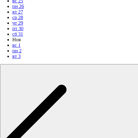
вс
25
пн
26
вт
27
ср
28
чт
29
пт
30
сб
31
Ноя
вс
1
пн
2
вт
3