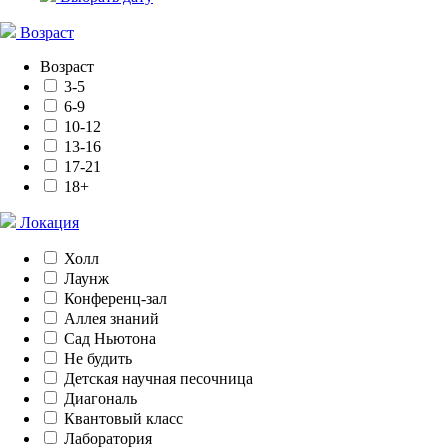
Возраст
Возраст
3-5
6-9
10-12
13-16
17-21
18+
Локация
Холл
Лаунж
Конференц-зал
Аллея знаний
Сад Ньютона
Не будить
Детская научная песочница
Диагональ
Квантовый класс
Лаборатория