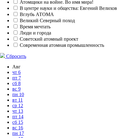
Атомщики на войне. Во имя мира!
В центре науки и общества: Евгений Велихов
Вглубь АТОМА
Великий Северный поход
Время мечтать
Люди и города
Советский атомный проект
Современная атомная промышленность
Сбросить
Авг
чт
6
пт
7
сб
8
вс
9
пн
10
вт
11
ср
12
чт
13
пт
14
сб
15
вс
16
пн
17