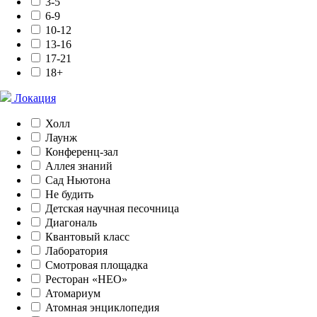
3-5
6-9
10-12
13-16
17-21
18+
Локация
Холл
Лаунж
Конференц-зал
Аллея знаний
Сад Ньютона
Не будить
Детская научная песочница
Диагональ
Квантовый класс
Лаборатория
Смотровая площадка
Ресторан «НЕО»
Атомариум
Атомная энциклопедия