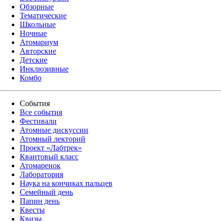
Обзорные
Тематические
Школьные
Ночные
Атомариум
Авторские
Детские
Инклюзивные
Комбо
События
Все события
Фестивали
Атомные дискуссии
Атомный лекторий
Проект «Лабтрек»
Квантовый класс
Атомаренок
Лаборатория
Наука на кончиках пальцев
Семейный день
Папин день
Квесты
Квизы