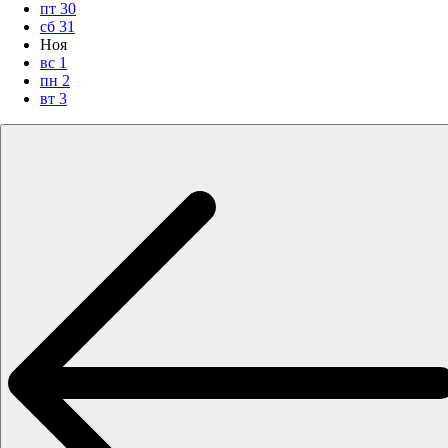
пт
30
сб
31
Ноя
вс
1
пн
2
вт
3