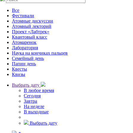
Все
Фестивали
Атомные дискуссии
Атомный лекторий
Проект «Лабтрек»
Квантовый класс
Атомаренок
Лаборатория
Наука на кончиках пальцев
Семейный день
Папин день
Квесты
Квизы
Выбрать дату
В любое время
Сегодня
Завтра
На неделе
В выходные
Выбрать дату