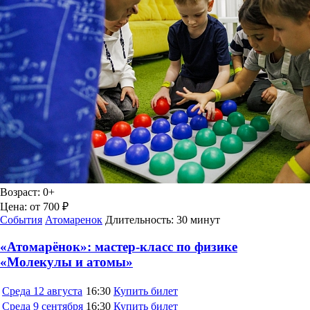
Возраст:
0+
Цена:
от 700 ₽
События
Атомаренок
Длительность:
30 минут
«Атомарёнок»: мастер-класс по физике
«Молекулы и атомы»
Среда
12 августа
16:30
Купить билет
Среда
9 сентября
16:30
Купить билет