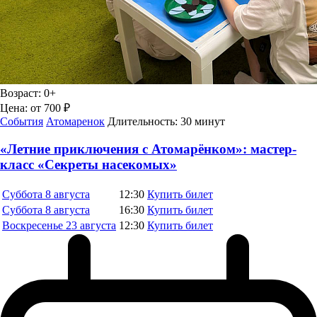
Возраст:
0+
Цена:
от 700 ₽
События
Атомаренок
Длительность:
30 минут
«Летние приключения с Атомарёнком»: мастер-
класс «Секреты насекомых»
Суббота
8 августа
12:30
Купить билет
Суббота
8 августа
16:30
Купить билет
Воскресенье
23 августа
12:30
Купить билет