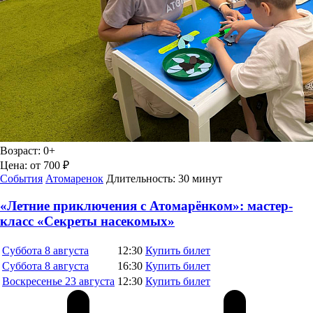
Возраст:
0+
Цена:
от 700 ₽
События
Атомаренок
Длительность:
30 минут
«Летние приключения с Атомарёнком»: мастер-
класс «Секреты насекомых»
Суббота
8 августа
12:30
Купить билет
Суббота
8 августа
16:30
Купить билет
Воскресенье
23 августа
12:30
Купить билет