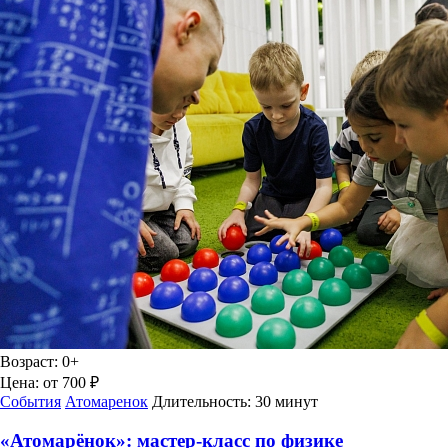
Возраст:
0+
Цена:
от 700 ₽
События
Атомаренок
Длительность:
30 минут
«Атомарёнок»: мастер-класс по физике