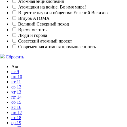
Атомная энциклопедия
Атомщики на войне. Во имя мира!
В центре науки и общества: Евгений Велихов
Вглубь АТОМА
Великий Северный поход
Время мечтать
Люди и города
Советский атомный проект
Современная атомная промышленность
Сбросить
Авг
вс
9
пн
10
вт
11
ср
12
чт
13
пт
14
сб
15
вс
16
пн
17
вт
18
ср
19