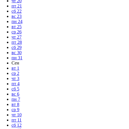
чт
20
пт
21
сб
22
вс
23
пн
24
вт
25
ср
26
чт
27
пт
28
сб
29
вс
30
пн
31
Сен
вт
1
ср
2
чт
3
пт
4
сб
5
вс
6
пн
7
вт
8
ср
9
чт
10
пт
11
сб
12