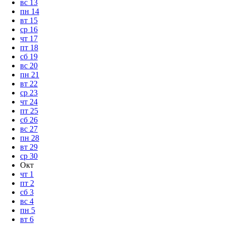
вс
13
пн
14
вт
15
ср
16
чт
17
пт
18
сб
19
вс
20
пн
21
вт
22
ср
23
чт
24
пт
25
сб
26
вс
27
пн
28
вт
29
ср
30
Окт
чт
1
пт
2
сб
3
вс
4
пн
5
вт
6