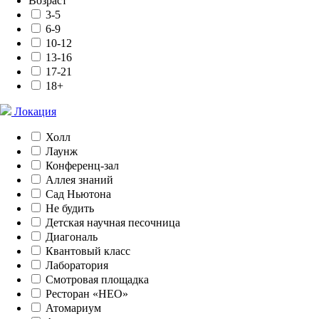
Возраст
3-5
6-9
10-12
13-16
17-21
18+
Локация
Холл
Лаунж
Конференц-зал
Аллея знаний
Сад Ньютона
Не будить
Детская научная песочница
Диагональ
Квантовый класс
Лаборатория
Смотровая площадка
Ресторан «НЕО»
Атомариум