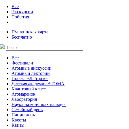
Все
Экскурсии
События
Пушкинская карта
Бесплатно
Все
Фестивали
Атомные дискуссии
Атомный лекторий
Проект «Лабтрек»
Детская академия АТОМА
Квантовый класс
Атомаренок
Лаборатория
Наука на кончиках пальцев
Семейный день
Папин день
Квесты
Квизы