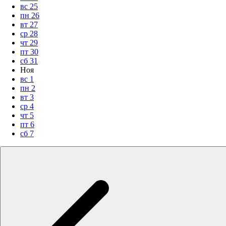
вс
25
пн
26
вт
27
ср
28
чт
29
пт
30
сб
31
Ноя
вс
1
пн
2
вт
3
ср
4
чт
5
пт
6
сб
7