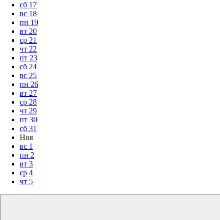
сб
17
вс
18
пн
19
вт
20
ср
21
чт
22
пт
23
сб
24
вс
25
пн
26
вт
27
ср
28
чт
29
пт
30
сб
31
Ноя
вс
1
пн
2
вт
3
ср
4
чт
5