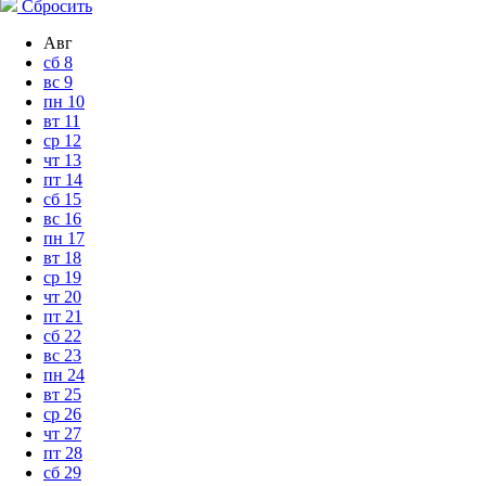
Сбросить
Авг
сб
8
вс
9
пн
10
вт
11
ср
12
чт
13
пт
14
сб
15
вс
16
пн
17
вт
18
ср
19
чт
20
пт
21
сб
22
вс
23
пн
24
вт
25
ср
26
чт
27
пт
28
сб
29