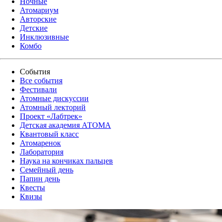
Ночные
Атомариум
Авторские
Детские
Инклюзивные
Комбо
События
Все события
Фестивали
Атомные дискуссии
Атомный лекторий
Проект «Лабтрек»
Детская академия АТОМА
Квантовый класс
Атомаренок
Лаборатория
Наука на кончиках пальцев
Семейный день
Папин день
Квесты
Квизы