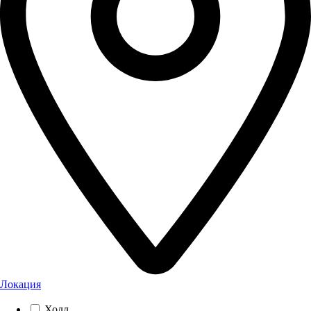
Локация
Холл