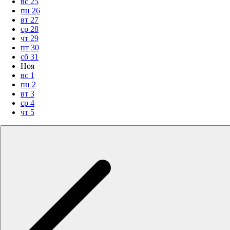
вс
25
пн
26
вт
27
ср
28
чт
29
пт
30
сб
31
Ноя
вс
1
пн
2
вт
3
ср
4
чт
5