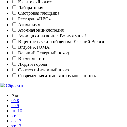
Квантовый класс
Лаборатория
Смотровая площадка
Ресторан «НЕО»
Атомариум
Атомная энциклопедия
Атомщики на войне. Во имя мира!
В центре науки и общества: Евгений Велихов
Вглубь АТОМА
Великий Северный поход
Время мечтать
Люди и города
Советский атомный проект
Современная атомная промышленность
Сбросить
Авг
сб
8
вс
9
пн
10
вт
11
ср
12
чт
13