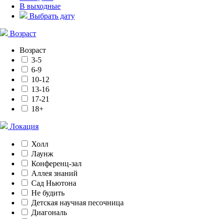
В выходные
Выбрать дату
Возраст
Возраст
3-5
6-9
10-12
13-16
17-21
18+
Локация
Холл
Лаунж
Конференц-зал
Аллея знаний
Сад Ньютона
Не будить
Детская научная песочница
Диагональ