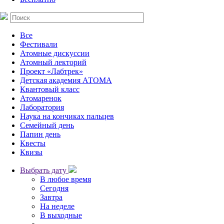
Все
Фестивали
Атомные дискуссии
Атомный лекторий
Проект «Лабтрек»
Детская академия АТОМА
Квантовый класс
Атомаренок
Лаборатория
Наука на кончиках пальцев
Семейный день
Папин день
Квесты
Квизы
Выбрать дату
В любое время
Сегодня
Завтра
На неделе
В выходные