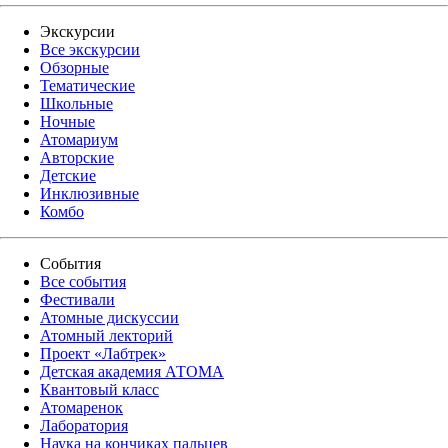
Экскурсии
Все экскурсии
Обзорные
Тематические
Школьные
Ночные
Атомариум
Авторские
Детские
Инклюзивные
Комбо
События
Все события
Фестивали
Атомные дискуссии
Атомный лекторий
Проект «Лабтрек»
Детская академия АТОМА
Квантовый класс
Атомаренок
Лаборатория
Наука на кончиках пальцев