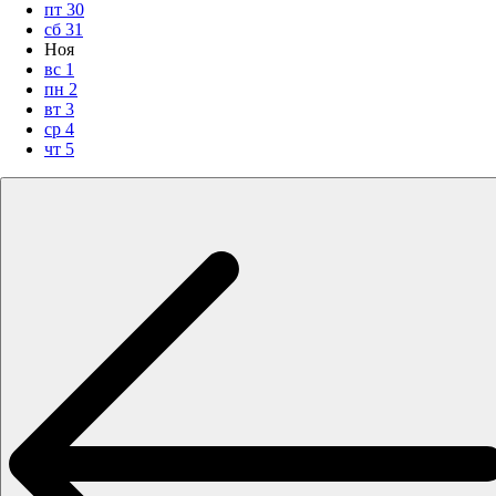
пт
30
сб
31
Ноя
вс
1
пн
2
вт
3
ср
4
чт
5