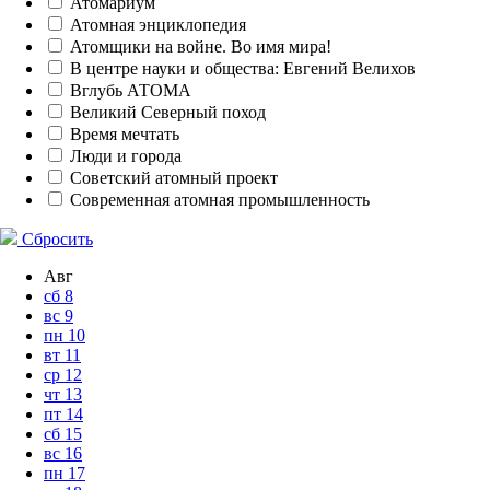
Атомариум
Атомная энциклопедия
Атомщики на войне. Во имя мира!
В центре науки и общества: Евгений Велихов
Вглубь АТОМА
Великий Северный поход
Время мечтать
Люди и города
Советский атомный проект
Современная атомная промышленность
Сбросить
Авг
сб
8
вс
9
пн
10
вт
11
ср
12
чт
13
пт
14
сб
15
вс
16
пн
17