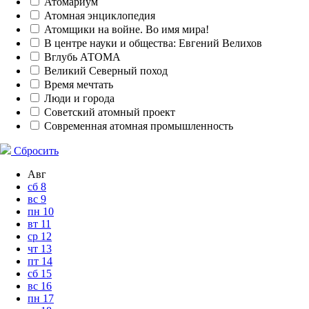
Атомариум
Атомная энциклопедия
Атомщики на войне. Во имя мира!
В центре науки и общества: Евгений Велихов
Вглубь АТОМА
Великий Северный поход
Время мечтать
Люди и города
Советский атомный проект
Современная атомная промышленность
Сбросить
Авг
сб
8
вс
9
пн
10
вт
11
ср
12
чт
13
пт
14
сб
15
вс
16
пн
17