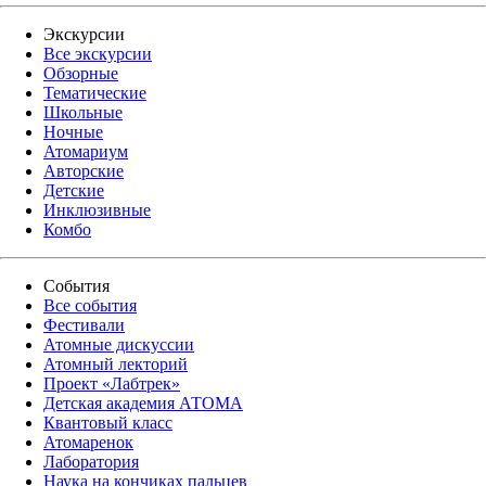
Экскурсии
Все экскурсии
Обзорные
Тематические
Школьные
Ночные
Атомариум
Авторские
Детские
Инклюзивные
Комбо
События
Все события
Фестивали
Атомные дискуссии
Атомный лекторий
Проект «Лабтрек»
Детская академия АТОМА
Квантовый класс
Атомаренок
Лаборатория
Наука на кончиках пальцев