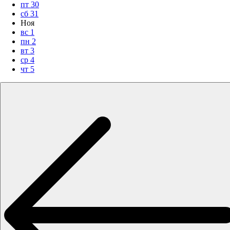
пт
30
сб
31
Ноя
вс
1
пн
2
вт
3
ср
4
чт
5