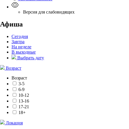
Версия для слабовидящих
Афиша
Сегодня
Завтра
На неделе
В выходные
Выбрать дату
Возраст
Возраст
3-5
6-9
10-12
13-16
17-21
18+
Локация