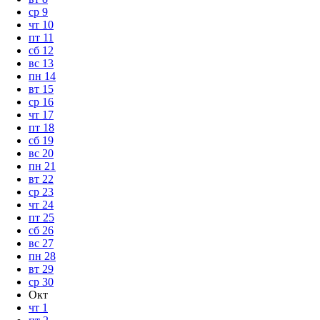
ср
9
чт
10
пт
11
сб
12
вс
13
пн
14
вт
15
ср
16
чт
17
пт
18
сб
19
вс
20
пн
21
вт
22
ср
23
чт
24
пт
25
сб
26
вс
27
пн
28
вт
29
ср
30
Окт
чт
1