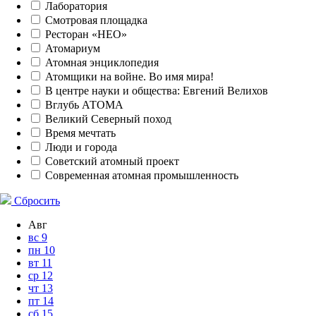
Лаборатория
Смотровая площадка
Ресторан «НЕО»
Атомариум
Атомная энциклопедия
Атомщики на войне. Во имя мира!
В центре науки и общества: Евгений Велихов
Вглубь АТОМА
Великий Северный поход
Время мечтать
Люди и города
Советский атомный проект
Современная атомная промышленность
Сбросить
Авг
вс
9
пн
10
вт
11
ср
12
чт
13
пт
14
сб
15