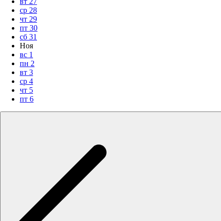
вт
27
ср
28
чт
29
пт
30
сб
31
Ноя
вс
1
пн
2
вт
3
ср
4
чт
5
пт
6