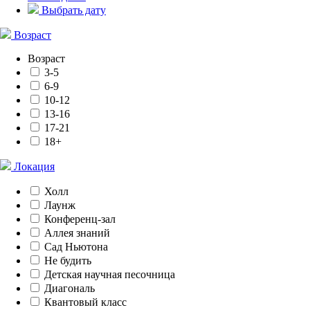
Выбрать дату
Возраст
Возраст
3-5
6-9
10-12
13-16
17-21
18+
Локация
Холл
Лаунж
Конференц-зал
Аллея знаний
Сад Ньютона
Не будить
Детская научная песочница
Диагональ
Квантовый класс