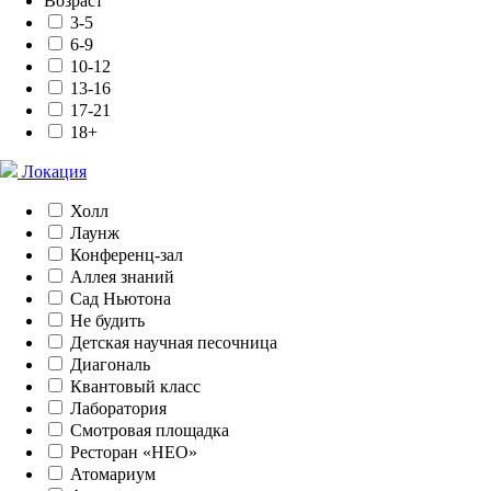
Возраст
3-5
6-9
10-12
13-16
17-21
18+
Локация
Холл
Лаунж
Конференц-зал
Аллея знаний
Сад Ньютона
Не будить
Детская научная песочница
Диагональ
Квантовый класс
Лаборатория
Смотровая площадка
Ресторан «НЕО»
Атомариум