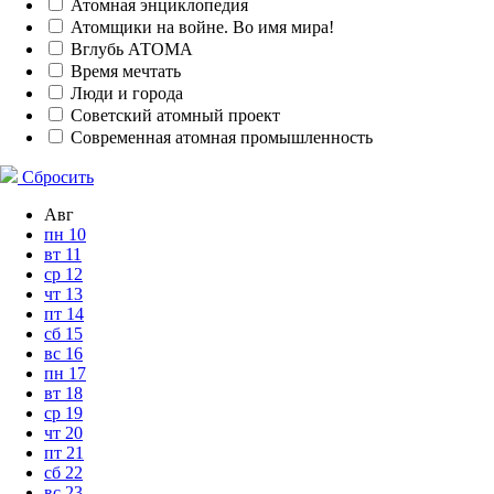
Атомная энциклопедия
Атомщики на войне. Во имя мира!
Вглубь АТОМА
Время мечтать
Люди и города
Советский атомный проект
Современная атомная промышленность
Сбросить
Авг
пн
10
вт
11
ср
12
чт
13
пт
14
сб
15
вс
16
пн
17
вт
18
ср
19
чт
20
пт
21
сб
22
вс
23