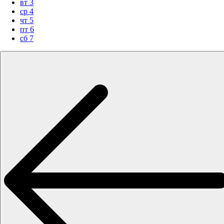
вт
3
ср
4
чт
5
пт
6
сб
7