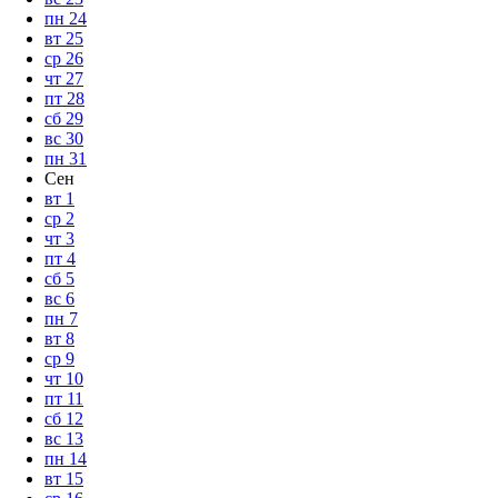
пн
24
вт
25
ср
26
чт
27
пт
28
сб
29
вс
30
пн
31
Сен
вт
1
ср
2
чт
3
пт
4
сб
5
вс
6
пн
7
вт
8
ср
9
чт
10
пт
11
сб
12
вс
13
пн
14
вт
15