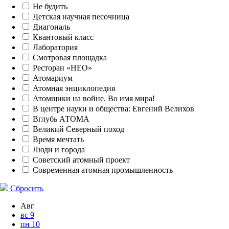
Не будить
Детская научная песочница
Диагональ
Квантовый класс
Лаборатория
Смотровая площадка
Ресторан «НЕО»
Атомариум
Атомная энциклопедия
Атомщики на войне. Во имя мира!
В центре науки и общества: Евгений Велихов
Вглубь АТОМА
Великий Северный поход
Время мечтать
Люди и города
Советский атомный проект
Современная атомная промышленность
Сбросить
Авг
вс
9
пн
10