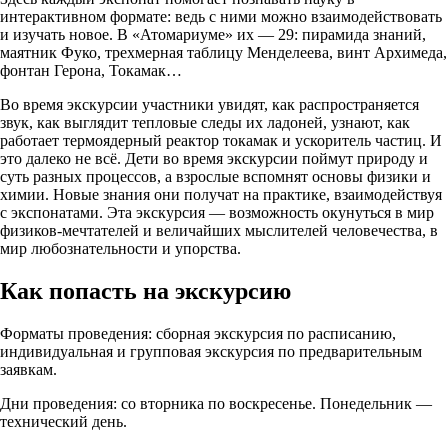
интерактивном формате: ведь с ними можно взаимодействовать
и изучать новое. В «Атомариуме» их — 29: пирамида знаний,
маятник Фуко, трехмерная таблицу Менделеева, винт Архимеда,
фонтан Герона, Токамак…
Во время экскурсии участники увидят, как распространяется
звук, как выглядит тепловые следы их ладоней, узнают, как
работает термоядерный реактор токамак и ускоритель частиц. И
это далеко не всё. Дети во время экскурсии поймут природу и
суть разных процессов, а взрослые вспомнят основы физики и
химии. Новые знания они получат на практике, взаимодействуя
с экспонатами. Эта экскурсия — возможность окунуться в мир
физиков-мечтателей и величайших мыслителей человечества, в
мир любознательности и упорства.
Как попасть на экскурсию
Форматы проведения: сборная экскурсия по расписанию,
индивидуальная и групповая экскурсия по предварительным
заявкам.
Дни проведения: со вторника по воскресенье. Понедельник —
технический день.