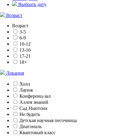
Выбрать дату
Возраст
Возраст
3-5
6-9
10-12
13-16
17-21
18+
Локация
Холл
Лаунж
Конференц-зал
Аллея знаний
Сад Ньютона
Не будить
Детская научная песочница
Диагональ
Квантовый класс