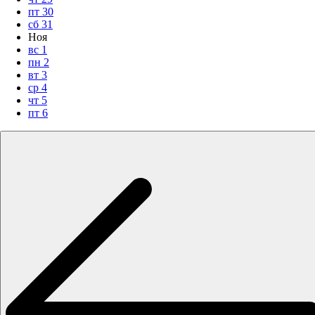
пт
30
сб
31
Ноя
вс
1
пн
2
вт
3
ср
4
чт
5
пт
6