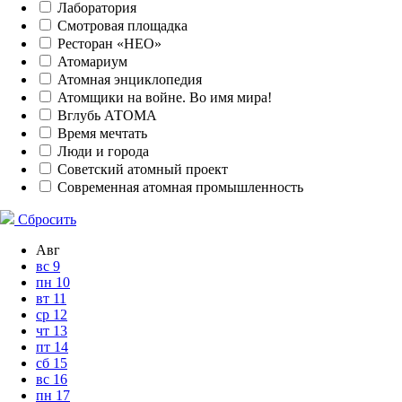
Лаборатория
Смотровая площадка
Ресторан «НЕО»
Атомариум
Атомная энциклопедия
Атомщики на войне. Во имя мира!
Вглубь АТОМА
Время мечтать
Люди и города
Советский атомный проект
Современная атомная промышленность
Сбросить
Авг
вс
9
пн
10
вт
11
ср
12
чт
13
пт
14
сб
15
вс
16
пн
17