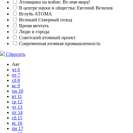
Атомщики на войне. Во имя мира!
В центре науки и общества: Евгений Велихов
Вглубь АТОМА
Великий Северный поход
Время мечтать
Люди и города
Советский атомный проект
Современная атомная промышленность
Сбросить
Авг
чт
6
пт
7
сб
8
вс
9
пн
10
вт
11
ср
12
чт
13
пт
14
сб
15
вс
16
пн
17