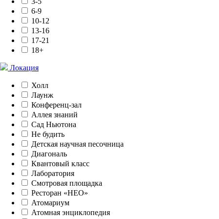
3-5
6-9
10-12
13-16
17-21
18+
Локация
Холл
Лаунж
Конференц-зал
Аллея знаний
Сад Ньютона
Не будить
Детская научная песочница
Диагональ
Квантовый класс
Лаборатория
Смотровая площадка
Ресторан «НЕО»
Атомариум
Атомная энциклопедия