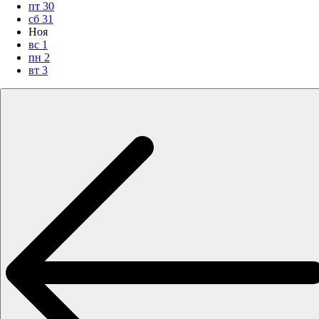
пт
30
сб
31
Ноя
вс
1
пн
2
вт
3