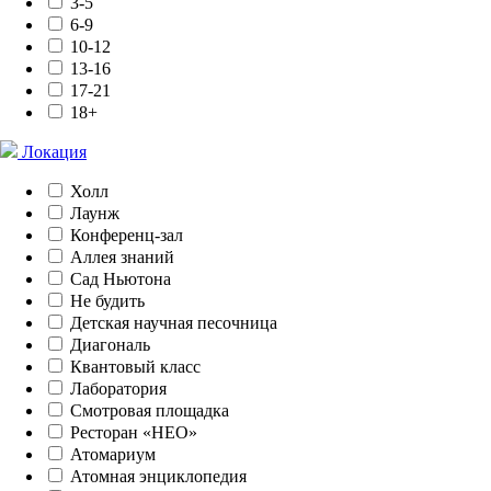
3-5
6-9
10-12
13-16
17-21
18+
Локация
Холл
Лаунж
Конференц-зал
Аллея знаний
Сад Ньютона
Не будить
Детская научная песочница
Диагональ
Квантовый класс
Лаборатория
Смотровая площадка
Ресторан «НЕО»
Атомариум
Атомная энциклопедия