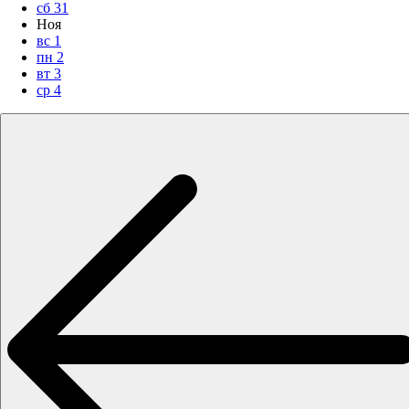
сб
31
Ноя
вс
1
пн
2
вт
3
ср
4