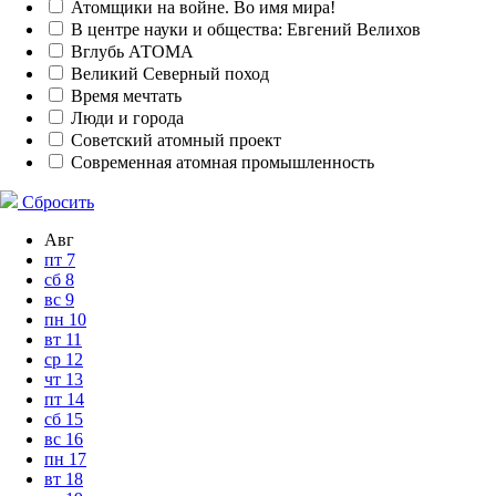
Атомщики на войне. Во имя мира!
В центре науки и общества: Евгений Велихов
Вглубь АТОМА
Великий Северный поход
Время мечтать
Люди и города
Советский атомный проект
Современная атомная промышленность
Сбросить
Авг
пт
7
сб
8
вс
9
пн
10
вт
11
ср
12
чт
13
пт
14
сб
15
вс
16
пн
17
вт
18