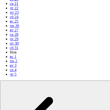
ср
21
чт
22
пт
23
сб
24
вс
25
пн
26
вт
27
ср
28
чт
29
пт
30
сб
31
Ноя
вс
1
пн
2
вт
3
ср
4
чт
5