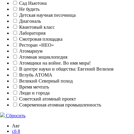
Сад Ньютона
Не будить
Детская научная песочница
Диагональ
Квантовый класс
Лаборатория
Смотровая площадка
Ресторан «НЕО»
Атомариум
Атомная энциклопедия
Атомщики на войне. Во имя мира!
В центре науки и общества: Евгений Велихов
Вглубь АТОМА
Великий Северный поход
Время мечтать
Люди и города
Советский атомный проект
Современная атомная промышленность
Сбросить
Авг
сб
8