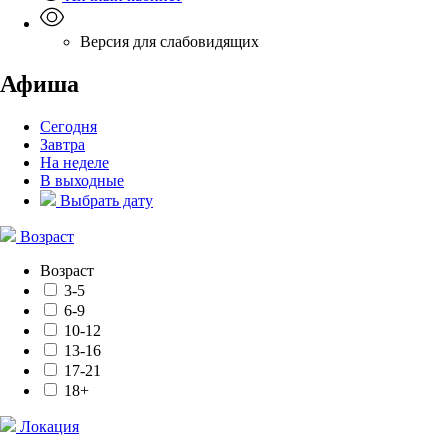
Версия для слабовидящих
Афиша
Сегодня
Завтра
На неделе
В выходные
Выбрать дату
Возраст
Возраст
3-5
6-9
10-12
13-16
17-21
18+
Локация