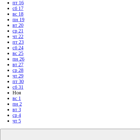
пт
16
сб
17
вс
18
пн
19
вт
20
ср
21
чт
22
пт
23
сб
24
вс
25
пн
26
вт
27
ср
28
чт
29
пт
30
сб
31
Ноя
вс
1
пн
2
вт
3
ср
4
чт
5