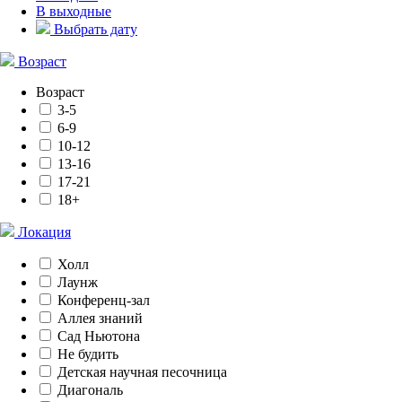
В выходные
Выбрать дату
Возраст
Возраст
3-5
6-9
10-12
13-16
17-21
18+
Локация
Холл
Лаунж
Конференц-зал
Аллея знаний
Сад Ньютона
Не будить
Детская научная песочница
Диагональ