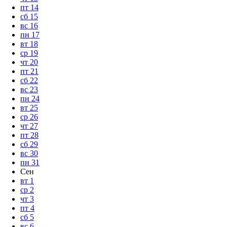
пт
14
сб
15
вс
16
пн
17
вт
18
ср
19
чт
20
пт
21
сб
22
вс
23
пн
24
вт
25
ср
26
чт
27
пт
28
сб
29
вс
30
пн
31
Сен
вт
1
ср
2
чт
3
пт
4
сб
5
вс
6