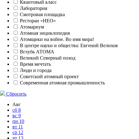
Квантовый класс
Лаборатория
Смотровая площадка
Ресторан «НЕО»
Атомариум
Атомная энциклопедия
Атомщики на войне. Во имя мира!
В центре науки и общества: Евгений Велихов
Вглубь АТОМА
Великий Северный поход
Время мечтать
Люди и города
Советский атомный проект
Современная атомная промышленность
Сбросить
Авг
сб
8
вс
9
пн
10
вт
11
ср
12
чт
13