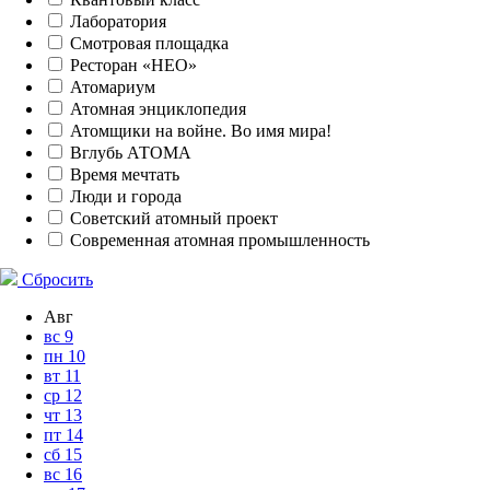
Лаборатория
Смотровая площадка
Ресторан «НЕО»
Атомариум
Атомная энциклопедия
Атомщики на войне. Во имя мира!
Вглубь АТОМА
Время мечтать
Люди и города
Советский атомный проект
Современная атомная промышленность
Сбросить
Авг
вс
9
пн
10
вт
11
ср
12
чт
13
пт
14
сб
15
вс
16