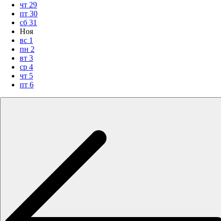
чт
29
пт
30
сб
31
Ноя
вс
1
пн
2
вт
3
ср
4
чт
5
пт
6