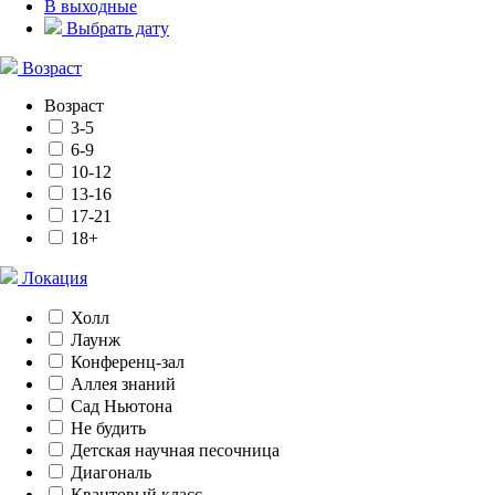
В выходные
Выбрать дату
Возраст
Возраст
3-5
6-9
10-12
13-16
17-21
18+
Локация
Холл
Лаунж
Конференц-зал
Аллея знаний
Сад Ньютона
Не будить
Детская научная песочница
Диагональ
Квантовый класс