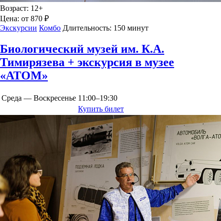
Возраст:
12+
Цена:
от 870 ₽
Экскурсии
Комбо
Длительность:
150 минут
Биологический музей им. К.А.
Тимирязева + экскурсия в музее
«АТОМ»
Среда — Воскресенье
11:00–19:30
Купить билет