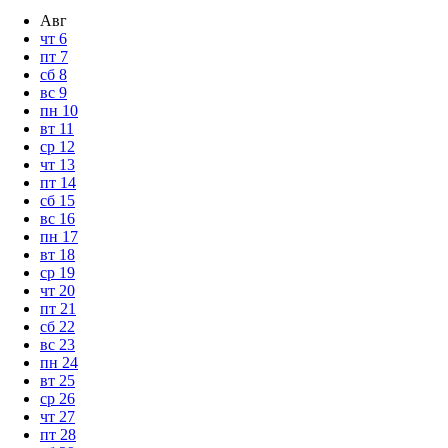
Авг
чт
6
пт
7
сб
8
вс
9
пн
10
вт
11
ср
12
чт
13
пт
14
сб
15
вс
16
пн
17
вт
18
ср
19
чт
20
пт
21
сб
22
вс
23
пн
24
вт
25
ср
26
чт
27
пт
28