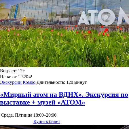
Возраст:
12+
Цена:
от 1 320 ₽
Экскурсии
Комбо
Длительность:
120 минут
«Мирный атом на ВДНХ». Экскурсия по
выставке + музей «АТОМ»
Среда, Пятница
18:00–20:00
Купить билет