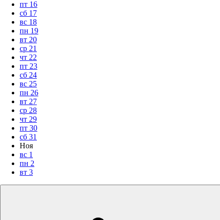
пт
16
сб
17
вс
18
пн
19
вт
20
ср
21
чт
22
пт
23
сб
24
вс
25
пн
26
вт
27
ср
28
чт
29
пт
30
сб
31
Ноя
вс
1
пн
2
вт
3