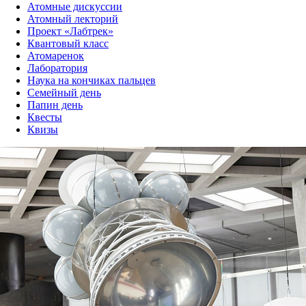
Атомные дискуссии
Атомный лекторий
Проект «Лабтрек»
Квантовый класс
Атомаренок
Лаборатория
Наука на кончиках пальцев
Семейный день
Папин день
Квесты
Квизы