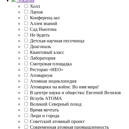
Локация
Холл
Лаунж
Конференц-зал
Аллея знаний
Сад Ньютона
Не будить
Детская научная песочница
Диагональ
Квантовый класс
Лаборатория
Смотровая площадка
Ресторан «НЕО»
Атомариум
Атомная энциклопедия
Атомщики на войне. Во имя мира!
В центре науки и общества: Евгений Велихов
Вглубь АТОМА
Великий Северный поход
Время мечтать
Люди и города
Советский атомный проект
Современная атомная промышленность