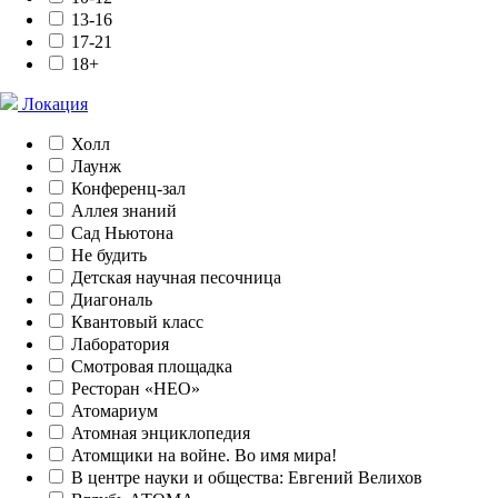
13-16
17-21
18+
Локация
Холл
Лаунж
Конференц-зал
Аллея знаний
Сад Ньютона
Не будить
Детская научная песочница
Диагональ
Квантовый класс
Лаборатория
Смотровая площадка
Ресторан «НЕО»
Атомариум
Атомная энциклопедия
Атомщики на войне. Во имя мира!
В центре науки и общества: Евгений Велихов