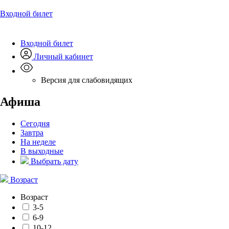
Входной билет
Входной билет
Личный кабинет
Версия для слабовидящих
Афиша
Сегодня
Завтра
На неделе
В выходные
Выбрать дату
Возраст
Возраст
3-5
6-9
10-12