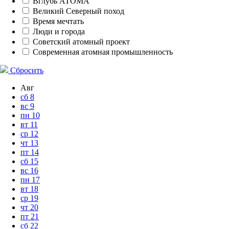
Вглубь АТОМА
Великий Северный поход
Время мечтать
Люди и города
Советский атомный проект
Современная атомная промышленность
Сбросить
Авг
сб
8
вс
9
пн
10
вт
11
ср
12
чт
13
пт
14
сб
15
вс
16
пн
17
вт
18
ср
19
чт
20
пт
21
сб
22