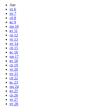
Авг
чт
6
пт
7
сб
8
вс
9
пн
10
вт
11
ср
12
чт
13
пт
14
сб
15
вс
16
пн
17
вт
18
ср
19
чт
20
пт
21
сб
22
вс
23
пн
24
вт
25
ср
26
чт
27
пт
28