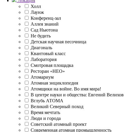
Локация
Холл
Лаунж
Конференц-зал
Аллея знаний
Сад Ньютона
Не будить
Детская научная песочница
Диагональ
Квантовый класс
Лаборатория
Смотровая площадка
Ресторан «НЕО»
Атомариум
Атомная энциклопедия
Атомщики на войне. Во имя мира!
В центре науки и общества: Евгений Велихов
Вглубь АТОМА
Великий Северный поход
Время мечтать
Люди и города
Советский атомный проект
Современная атомная промышленность