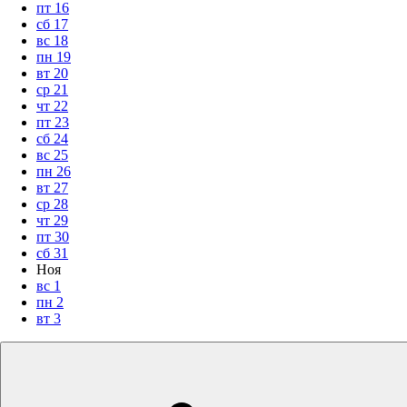
пт
16
сб
17
вс
18
пн
19
вт
20
ср
21
чт
22
пт
23
сб
24
вс
25
пн
26
вт
27
ср
28
чт
29
пт
30
сб
31
Ноя
вс
1
пн
2
вт
3