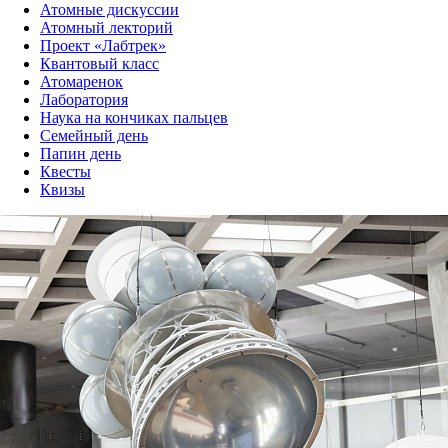
Атомные дискуссии
Атомный лекторий
Проект «Лабтрек»
Квантовый класс
Атомаренок
Лаборатория
Наука на кончиках пальцев
Семейный день
Папин день
Квесты
Квизы