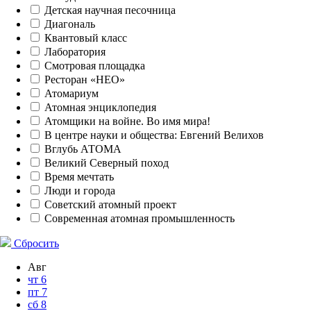
Детская научная песочница
Диагональ
Квантовый класс
Лаборатория
Смотровая площадка
Ресторан «НЕО»
Атомариум
Атомная энциклопедия
Атомщики на войне. Во имя мира!
В центре науки и общества: Евгений Велихов
Вглубь АТОМА
Великий Северный поход
Время мечтать
Люди и города
Советский атомный проект
Современная атомная промышленность
Сбросить
Авг
чт
6
пт
7
сб
8