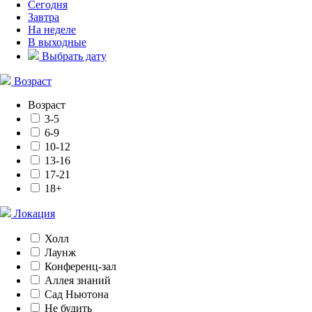
Сегодня
Завтра
На неделе
В выходные
Выбрать дату
Возраст
Возраст
3-5
6-9
10-12
13-16
17-21
18+
Локация
Холл
Лаунж
Конференц-зал
Аллея знаний
Сад Ньютона
Не будить