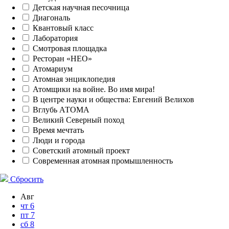
Детская научная песочница
Диагональ
Квантовый класс
Лаборатория
Смотровая площадка
Ресторан «НЕО»
Атомариум
Атомная энциклопедия
Атомщики на войне. Во имя мира!
В центре науки и общества: Евгений Велихов
Вглубь АТОМА
Великий Северный поход
Время мечтать
Люди и города
Советский атомный проект
Современная атомная промышленность
Сбросить
Авг
чт
6
пт
7
сб
8