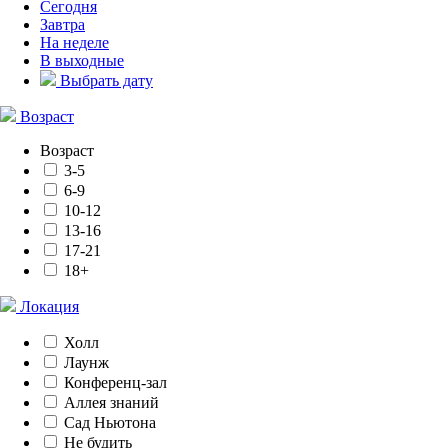
Сегодня
Завтра
На неделе
В выходные
Выбрать дату
Возраст
Возраст
3-5
6-9
10-12
13-16
17-21
18+
Локация
Холл
Лаунж
Конференц-зал
Аллея знаний
Сад Ньютона
Не будить