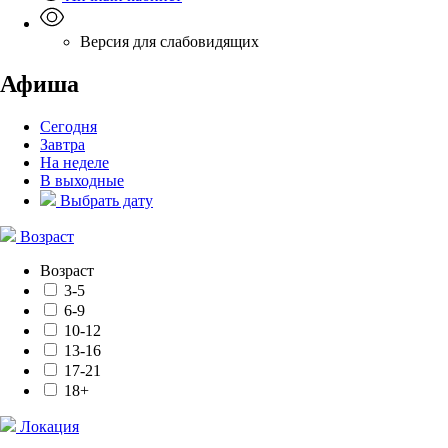
Версия для слабовидящих
Афиша
Сегодня
Завтра
На неделе
В выходные
Выбрать дату
Возраст
Возраст
3-5
6-9
10-12
13-16
17-21
18+
Локация