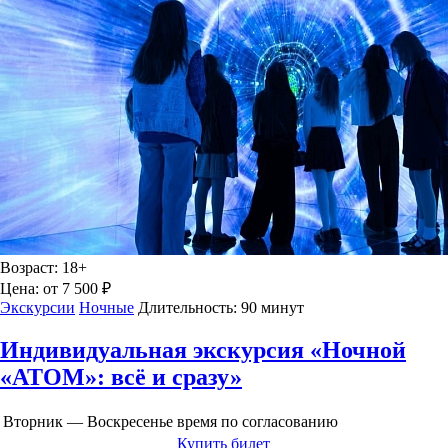
Возраст:
18+
Цена:
от 7 500 ₽
Экскурсии
Ночные
Длительность:
90 минут
Индивидуальная экскурсия «Ночной
«АТОМ»: всё и сразу»
Вторник — Воскресенье
время по согласованию
Купить билет