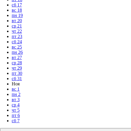
сб
17
вс
18
пн
19
вт
20
ср
21
чт
22
пт
23
сб
24
вс
25
пн
26
вт
27
ср
28
чт
29
пт
30
сб
31
Ноя
вс
1
пн
2
вт
3
ср
4
чт
5
пт
6
сб
7