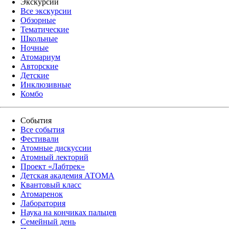
Экскурсии
Все экскурсии
Обзорные
Тематические
Школьные
Ночные
Атомариум
Авторские
Детские
Инклюзивные
Комбо
События
Все события
Фестивали
Атомные дискуссии
Атомный лекторий
Проект «Лабтрек»
Детская академия АТОМА
Квантовый класс
Атомаренок
Лаборатория
Наука на кончиках пальцев
Семейный день