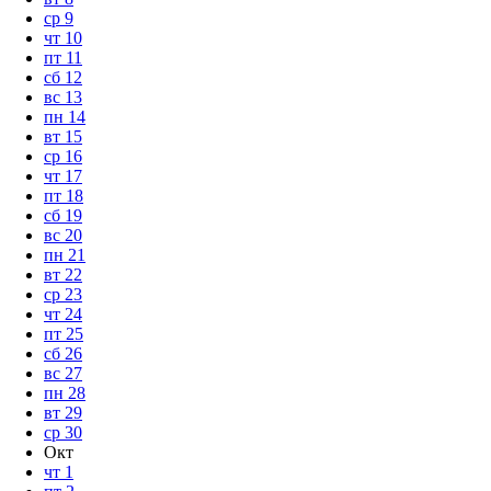
ср
9
чт
10
пт
11
сб
12
вс
13
пн
14
вт
15
ср
16
чт
17
пт
18
сб
19
вс
20
пн
21
вт
22
ср
23
чт
24
пт
25
сб
26
вс
27
пн
28
вт
29
ср
30
Окт
чт
1