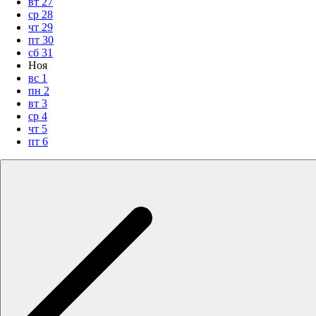
вт
27
ср
28
чт
29
пт
30
сб
31
Ноя
вс
1
пн
2
вт
3
ср
4
чт
5
пт
6