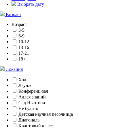
Выбрать дату
Возраст
Возраст
3-5
6-9
10-12
13-16
17-21
18+
Локация
Холл
Лаунж
Конференц-зал
Аллея знаний
Сад Ньютона
Не будить
Детская научная песочница
Диагональ
Квантовый класс