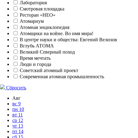
Лаборатория
Смотровая площадка
Ресторан «НЕО»
Атомариум
Атомная энциклопедия
Атомщики на войне. Во имя мира!
В центре науки и общества: Евгений Велихов
Вглубь АТОМА
Великий Северный поход
Время мечтать
Люди и города
Советский атомный проект
Современная атомная промышленность
Сбросить
Авг
вс
9
пн
10
вт
11
ср
12
чт
13
пт
14
сб
15