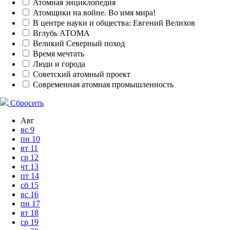
Атомная энциклопедия
Атомщики на войне. Во имя мира!
В центре науки и общества: Евгений Велихов
Вглубь АТОМА
Великий Северный поход
Время мечтать
Люди и города
Советский атомный проект
Современная атомная промышленность
Сбросить
Авг
вс
9
пн
10
вт
11
ср
12
чт
13
пт
14
сб
15
вс
16
пн
17
вт
18
ср
19