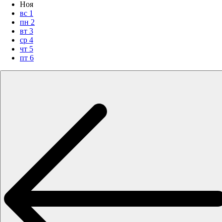
Ноя
вс
1
пн
2
вт
3
ср
4
чт
5
пт
6