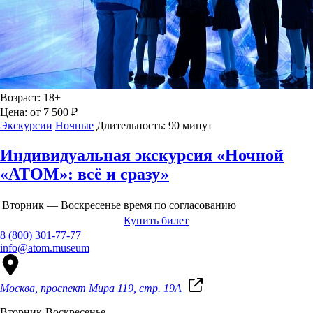
Возраст:
18+
Цена:
от 7 500 ₽
Экскурсии
Ночные
Длительность:
90 минут
Индивидуальная экскурсия «Ночной
«АТОМ»: всё и сразу»
Вторник — Воскресенье
время по согласованию
Купить билет
8 (800) 301-77-77
info@atom.museum
Москва, проспект Мира 119, стр. 19А
Вторник-Воскресенье