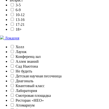
Возраст
3-5
6-9
10-12
13-16
17-21
18+
Локация
Холл
Лаунж
Конференц-зал
Аллея знаний
Сад Ньютона
Не будить
Детская научная песочница
Диагональ
Квантовый класс
Лаборатория
Смотровая площадка
Ресторан «НЕО»
Атомариум