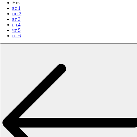
Ноя
вс
1
пн
2
вт
3
ср
4
чт
5
пт
6