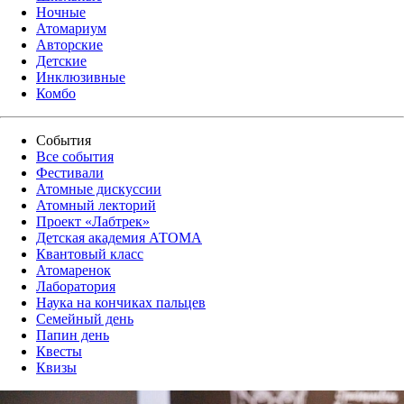
Ночные
Атомариум
Авторские
Детские
Инклюзивные
Комбо
События
Все события
Фестивали
Атомные дискуссии
Атомный лекторий
Проект «Лабтрек»
Детская академия АТОМА
Квантовый класс
Атомаренок
Лаборатория
Наука на кончиках пальцев
Семейный день
Папин день
Квесты
Квизы