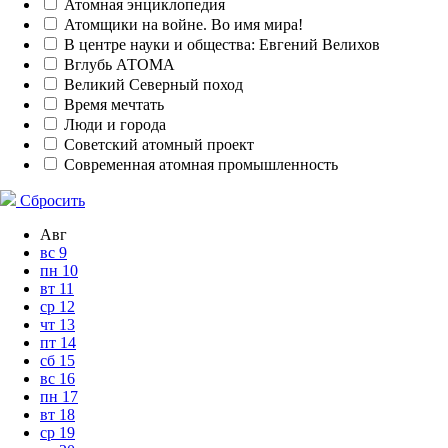
Атомная энциклопедия
Атомщики на войне. Во имя мира!
В центре науки и общества: Евгений Велихов
Вглубь АТОМА
Великий Северный поход
Время мечтать
Люди и города
Советский атомный проект
Современная атомная промышленность
Сбросить
Авг
вс
9
пн
10
вт
11
ср
12
чт
13
пт
14
сб
15
вс
16
пн
17
вт
18
ср
19