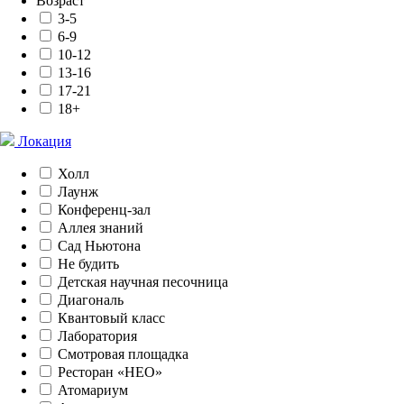
Возраст
3-5
6-9
10-12
13-16
17-21
18+
Локация
Холл
Лаунж
Конференц-зал
Аллея знаний
Сад Ньютона
Не будить
Детская научная песочница
Диагональ
Квантовый класс
Лаборатория
Смотровая площадка
Ресторан «НЕО»
Атомариум