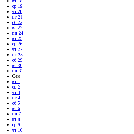
вт
18
ср
19
чт
20
пт
21
сб
22
вс
23
пн
24
вт
25
ср
26
чт
27
пт
28
сб
29
вс
30
пн
31
Сен
вт
1
ср
2
чт
3
пт
4
сб
5
вс
6
пн
7
вт
8
ср
9
чт
10