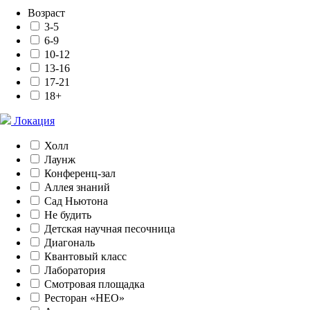
Возраст
3-5
6-9
10-12
13-16
17-21
18+
Локация
Холл
Лаунж
Конференц-зал
Аллея знаний
Сад Ньютона
Не будить
Детская научная песочница
Диагональ
Квантовый класс
Лаборатория
Смотровая площадка
Ресторан «НЕО»