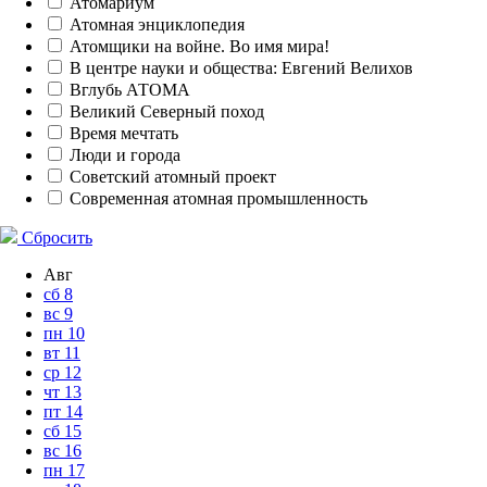
Атомариум
Атомная энциклопедия
Атомщики на войне. Во имя мира!
В центре науки и общества: Евгений Велихов
Вглубь АТОМА
Великий Северный поход
Время мечтать
Люди и города
Советский атомный проект
Современная атомная промышленность
Сбросить
Авг
сб
8
вс
9
пн
10
вт
11
ср
12
чт
13
пт
14
сб
15
вс
16
пн
17