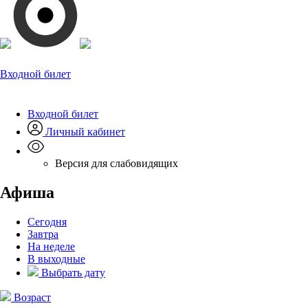
Входной билет
Входной билет
Личный кабинет
Версия для слабовидящих
Афиша
Сегодня
Завтра
На неделе
В выходные
Выбрать дату
Возраст