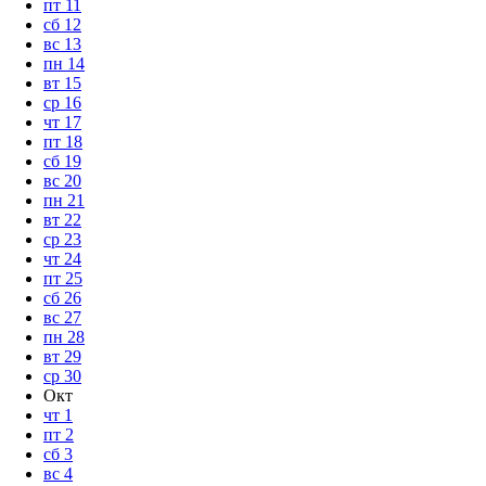
пт
11
сб
12
вс
13
пн
14
вт
15
ср
16
чт
17
пт
18
сб
19
вс
20
пн
21
вт
22
ср
23
чт
24
пт
25
сб
26
вс
27
пн
28
вт
29
ср
30
Окт
чт
1
пт
2
сб
3
вс
4