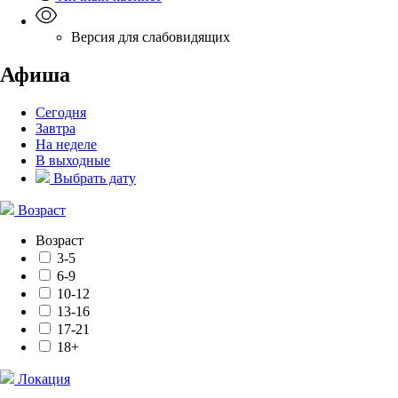
Версия для слабовидящих
Афиша
Сегодня
Завтра
На неделе
В выходные
Выбрать дату
Возраст
Возраст
3-5
6-9
10-12
13-16
17-21
18+
Локация