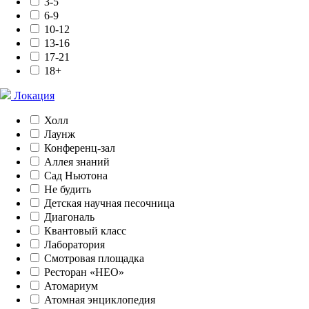
3-5
6-9
10-12
13-16
17-21
18+
Локация
Холл
Лаунж
Конференц-зал
Аллея знаний
Сад Ньютона
Не будить
Детская научная песочница
Диагональ
Квантовый класс
Лаборатория
Смотровая площадка
Ресторан «НЕО»
Атомариум
Атомная энциклопедия