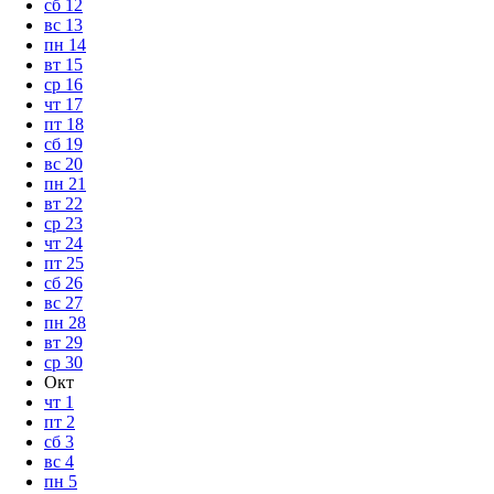
сб
12
вс
13
пн
14
вт
15
ср
16
чт
17
пт
18
сб
19
вс
20
пн
21
вт
22
ср
23
чт
24
пт
25
сб
26
вс
27
пн
28
вт
29
ср
30
Окт
чт
1
пт
2
сб
3
вс
4
пн
5