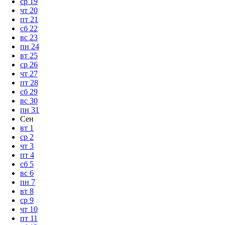
ср
19
чт
20
пт
21
сб
22
вс
23
пн
24
вт
25
ср
26
чт
27
пт
28
сб
29
вс
30
пн
31
Сен
вт
1
ср
2
чт
3
пт
4
сб
5
вс
6
пн
7
вт
8
ср
9
чт
10
пт
11