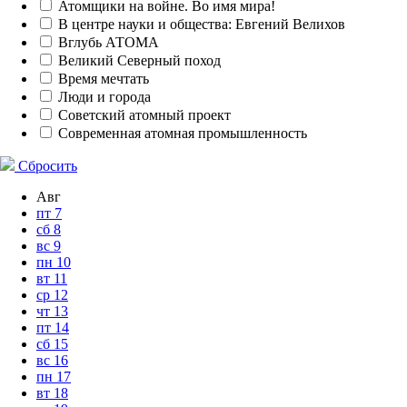
Атомщики на войне. Во имя мира!
В центре науки и общества: Евгений Велихов
Вглубь АТОМА
Великий Северный поход
Время мечтать
Люди и города
Советский атомный проект
Современная атомная промышленность
Сбросить
Авг
пт
7
сб
8
вс
9
пн
10
вт
11
ср
12
чт
13
пт
14
сб
15
вс
16
пн
17
вт
18