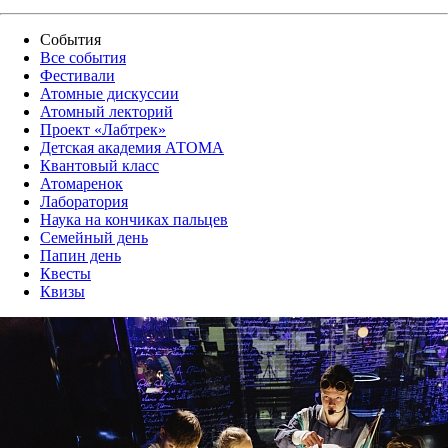
События
Все события
Фестивали
Атомные дискуссии
Атомный лекторий
Проект «Лабтрек»
Детская академия АТОМА
Квантовый класс
Атомаренок
Лаборатория
Наука на кончиках пальцев
Семейный день
Папин день
Квесты
Квизы