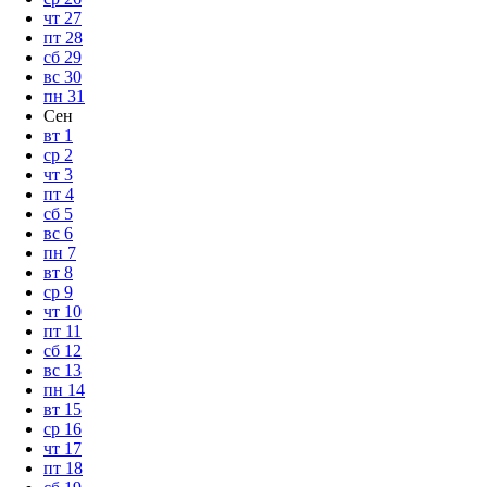
чт
27
пт
28
сб
29
вс
30
пн
31
Сен
вт
1
ср
2
чт
3
пт
4
сб
5
вс
6
пн
7
вт
8
ср
9
чт
10
пт
11
сб
12
вс
13
пн
14
вт
15
ср
16
чт
17
пт
18