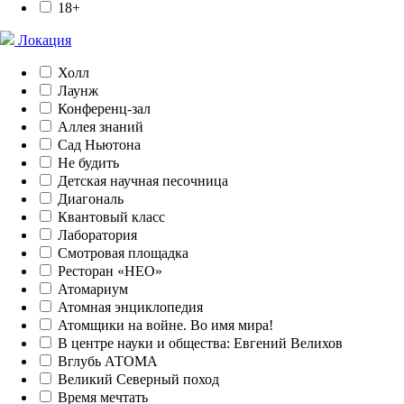
18+
Локация
Холл
Лаунж
Конференц-зал
Аллея знаний
Сад Ньютона
Не будить
Детская научная песочница
Диагональ
Квантовый класс
Лаборатория
Смотровая площадка
Ресторан «НЕО»
Атомариум
Атомная энциклопедия
Атомщики на войне. Во имя мира!
В центре науки и общества: Евгений Велихов
Вглубь АТОМА
Великий Северный поход
Время мечтать