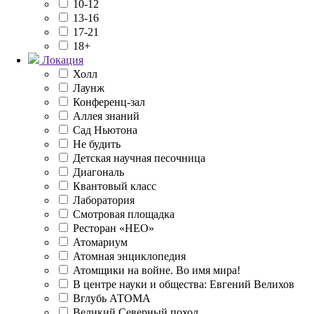
10-12
13-16
17-21
18+
Локация
Холл
Лаунж
Конференц-зал
Аллея знаний
Сад Ньютона
Не будить
Детская научная песочница
Диагональ
Квантовый класс
Лаборатория
Смотровая площадка
Ресторан «НЕО»
Атомариум
Атомная энциклопедия
Атомщики на войне. Во имя мира!
В центре науки и общества: Евгений Велихов
Вглубь АТОМА
Великий Северный поход