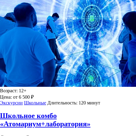
Возраст:
12+
Цена:
от 6 500 ₽
Экскурсии
Школьные
Длительность:
120 минут
Школьное комбо
«Атомариум+лаборатория»