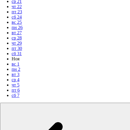
ср
21
чт
22
пт
23
сб
24
вс
25
пн
26
вт
27
ср
28
чт
29
пт
30
сб
31
Ноя
вс
1
пн
2
вт
3
ср
4
чт
5
пт
6
сб
7