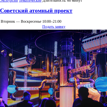
Экскурсии
Тематические
Длительность:
60 минут
Советский атомный проект
Вторник — Воскресенье
10:00–21:00
Подать заявку