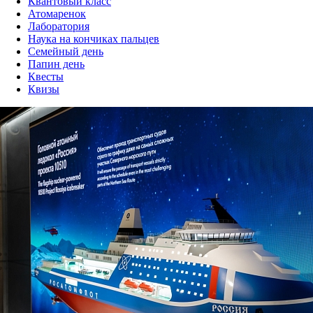
Квантовый класс
Атомаренок
Лаборатория
Наука на кончиках пальцев
Семейный день
Папин день
Квесты
Квизы