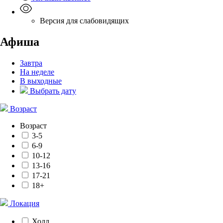
Версия для слабовидящих
Афиша
Завтра
На неделе
В выходные
Выбрать дату
Возраст
Возраст
3-5
6-9
10-12
13-16
17-21
18+
Локация
Холл