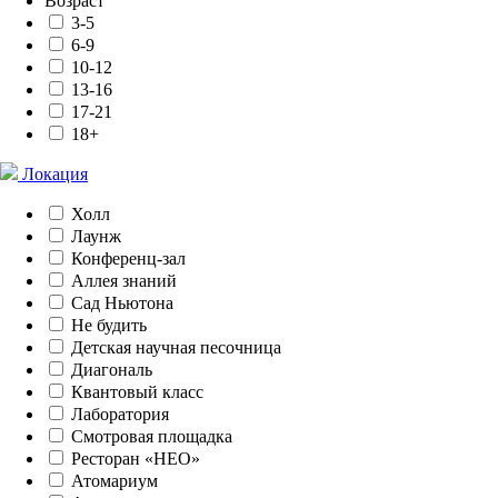
Возраст
3-5
6-9
10-12
13-16
17-21
18+
Локация
Холл
Лаунж
Конференц-зал
Аллея знаний
Сад Ньютона
Не будить
Детская научная песочница
Диагональ
Квантовый класс
Лаборатория
Смотровая площадка
Ресторан «НЕО»
Атомариум