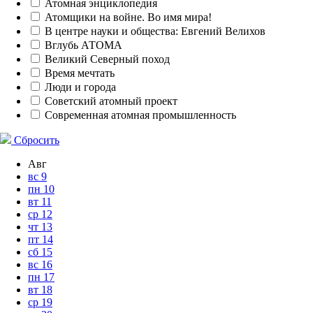
Атомная энциклопедия
Атомщики на войне. Во имя мира!
В центре науки и общества: Евгений Велихов
Вглубь АТОМА
Великий Северный поход
Время мечтать
Люди и города
Советский атомный проект
Современная атомная промышленность
Сбросить
Авг
вс
9
пн
10
вт
11
ср
12
чт
13
пт
14
сб
15
вс
16
пн
17
вт
18
ср
19