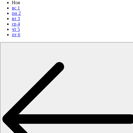
Ноя
вс
1
пн
2
вт
3
ср
4
чт
5
пт
6