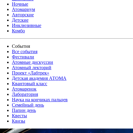
Ночные
Атомариум
Авторские
Детские
Инклюзивные
Комбо
События
Все события
Фестивали
Атомные дискуссии
Атомный лекторий
Проект «Лабтрек»
Детская академия АТОМА
Квантовый класс
Атомаренок
Лаборатория
Наука на кончиках пальцев
Семейный день
Папин день
Квесты
Квизы