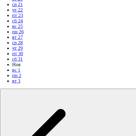
ср
21
чт
22
пт
23
сб
24
вс
25
пн
26
вт
27
ср
28
чт
29
пт
30
сб
31
Ноя
вс
1
пн
2
вт
3