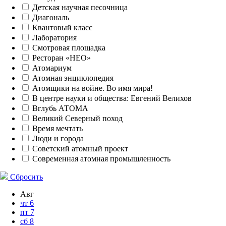
Детская научная песочница
Диагональ
Квантовый класс
Лаборатория
Смотровая площадка
Ресторан «НЕО»
Атомариум
Атомная энциклопедия
Атомщики на войне. Во имя мира!
В центре науки и общества: Евгений Велихов
Вглубь АТОМА
Великий Северный поход
Время мечтать
Люди и города
Советский атомный проект
Современная атомная промышленность
Сбросить
Авг
чт
6
пт
7
сб
8