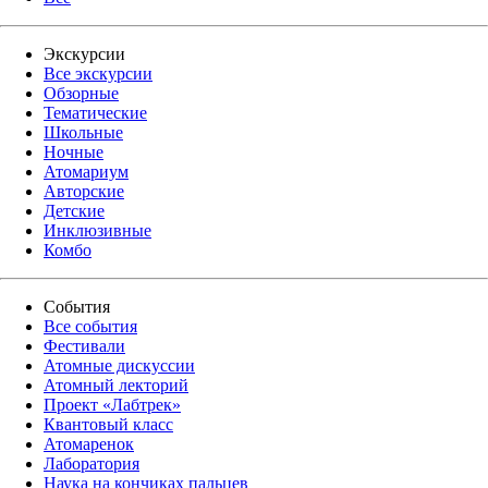
Экскурсии
Все экскурсии
Обзорные
Тематические
Школьные
Ночные
Атомариум
Авторские
Детские
Инклюзивные
Комбо
События
Все события
Фестивали
Атомные дискуссии
Атомный лекторий
Проект «Лабтрек»
Квантовый класс
Атомаренок
Лаборатория
Наука на кончиках пальцев