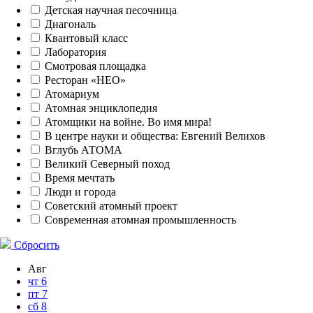
Детская научная песочница
Диагональ
Квантовый класс
Лаборатория
Смотровая площадка
Ресторан «НЕО»
Атомариум
Атомная энциклопедия
Атомщики на войне. Во имя мира!
В центре науки и общества: Евгений Велихов
Вглубь АТОМА
Великий Северный поход
Время мечтать
Люди и города
Советский атомный проект
Современная атомная промышленность
Сбросить
Авг
чт
6
пт
7
сб
8