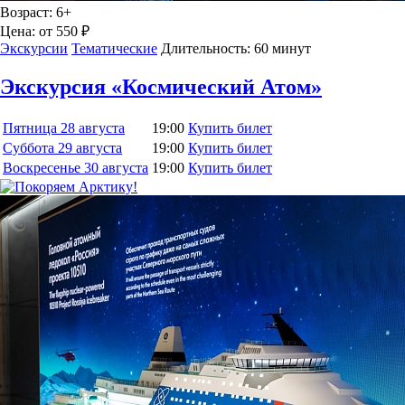
Возраст:
6+
Цена:
от 550 ₽
Экскурсии
Тематические
Длительность:
60 минут
Экскурсия «Космический Атом»
Пятница
28 августа
19:00
Купить билет
Суббота
29 августа
19:00
Купить билет
Воскресенье
30 августа
19:00
Купить билет