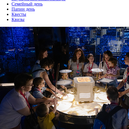
Семейный день
Папин день
Квесты
Квизы