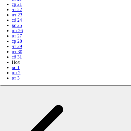
ср
21
чт
22
пт
23
сб
24
вс
25
пн
26
вт
27
ср
28
чт
29
пт
30
сб
31
Ноя
вс
1
пн
2
вт
3