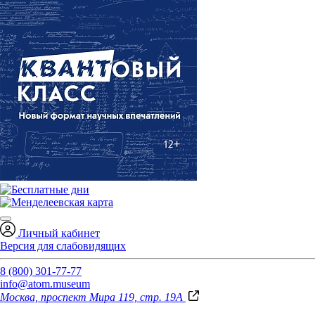
Личный кабинет
Версия для слабовидящих
8 (800) 301-77-77
info@atom.museum
Москва, проспект Мира 119, стр. 19А